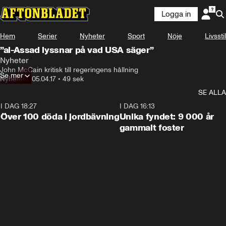
Logga in
Hem
Serier
Nyheter
Sport
Nöje
Livsstil
”al-Assad lyssnar på vad USA säger”
Nyheter
John McCain kritisk till regeringens hållning
Se mer
Nyheter
•
05.04.17
•
49 sek
SE ALLA
I DAG 18:27
0:31
I DAG 16:13
Över 100 döda i jordbävning
Unika fyndet: 9 000 år
gammalt foster