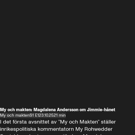
My och makten: Magdalena Andersson om Jimmie-hånet
My och makten
S1 E1
23.10.25
21 min
I det första avsnittet av ”My och Makten” ställer 
inrikespolitiska kommentatorn My Rohwedder 