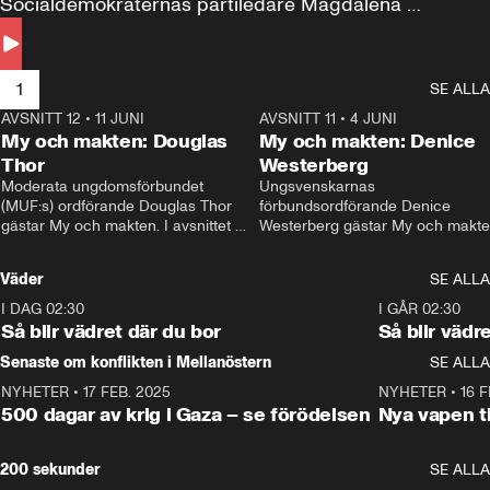
Socialdemokraternas partiledare Magdalena 
Andersson till svars.
1
SE ALLA
AVSNITT 12
•
11 JUNI
26:27
AVSNITT 11
•
4 JUNI
2
My och makten: Douglas
My och makten: Denice
Thor
Westerberg
Moderata ungdomsförbundet 
Ungsvenskarnas 
(MUF:s) ordförande Douglas Thor 
förbundsordförande Denice 
gästar My och makten. I avsnittet 
Westerberg gästar My och makten.
diskuteras tonårsutvisningarna och 
avsnittet diskuteras migrationsfrå
hur Moderaterna ska locka väljare till 
och hur SD ska locka kvinnliga 
Väder
SE ALLA
valet i höst. 
väljare. 
I DAG 02:30
1:06
I GÅR 02:30
Så blir vädret där du bor
Så blir vädr
Senaste om konflikten i Mellanöstern
SE ALLA
NYHETER
•
17 FEB. 2025
0:45
NYHETER
•
16 F
500 dagar av krig i Gaza – se förödelsen
Nya vapen ti
200 sekunder
SE ALLA