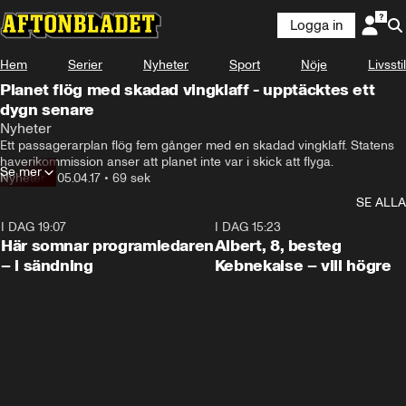
Logga in
Hem
Serier
Nyheter
Sport
Nöje
Livsstil
Planet flög med skadad vingklaff - upptäcktes ett
dygn senare
Nyheter
Ett passagerarplan flög fem gånger med en skadad vingklaff. Statens 
haverikommission anser att planet inte var i skick att flyga.
Se mer
Nyheter
•
05.04.17
•
69 sek
SE ALLA
I DAG 19:07
0:45
I DAG 15:23
Här somnar programledaren
Albert, 8, besteg
– i sändning
Kebnekaise – vill högre