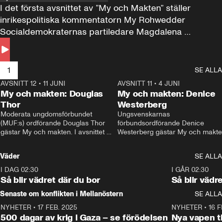
I det första avsnittet av ”My och Makten” ställer 
inrikespolitiska kommentatorn My Rohwedder 
Socialdemokraternas partiledare Magdalena 
Andersson till svars.
1
SE ALLA
AVSNITT 12
•
11 JUNI
26:27
AVSNITT 11
•
4 JUNI
2
My och makten: Douglas
My och makten: Denice
Thor
Westerberg
Moderata ungdomsförbundet 
Ungsvenskarnas 
(MUF:s) ordförande Douglas Thor 
förbundsordförande Denice 
gästar My och makten. I avsnittet 
Westerberg gästar My och makten.
diskuteras tonårsutvisningarna och 
avsnittet diskuteras migrationsfrå
hur Moderaterna ska locka väljare till 
och hur SD ska locka kvinnliga 
Väder
SE ALLA
valet i höst. 
väljare. 
I DAG 02:30
1:06
I GÅR 02:30
Så blir vädret där du bor
Så blir vädr
Senaste om konflikten i Mellanöstern
SE ALLA
NYHETER
•
17 FEB. 2025
0:45
NYHETER
•
16 F
500 dagar av krig i Gaza – se förödelsen
Nya vapen ti