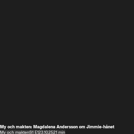
My och makten: Magdalena Andersson om Jimmie-hånet
My och makten
S1 E1
23.10.25
21 min