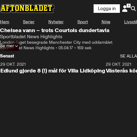
Logga in
Hem
Serier
Nyheter
Sport
Nöje
Livsstil
Chelsea vann – trots Courtois dundertavla
Sportbladet News Highlights
London-laget besegrade Manchester City med uddamålet.
Se mer
Sportbladet News Highlights
•
05.04.17
•
169 sek
Senast
SE ALLA
29 OKT. 2021
4:11
29 OKT. 2021
Edlund gjorde 8 (!) mål för Villa Lidköping
Västerås kö