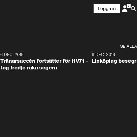
Logga in
SE ALLA
6
6 DEC. 2018
0:50
6 DEC. 2018
Tränarsuccén fortsätter för HV71 -
Linköping besegr
tog tredje raka segern