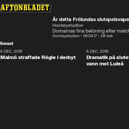
Är detta Frölundas slutspelsvap
Hockeystudion
Domarnas fina belöning efter matc
Hockeystudion
•
06.04.17
•
28 sek
Senast
6 DEC. 2018
0:50
6 DEC. 2018
Malmö straffade Rögle i derbyt
Dramatik på slute
vann mot Luleå