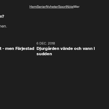
Hem
Serier
Nyheter
Sport
Nöje
Mer
Livsstil
en?
hen.
0:35
6 DEC. 2018
0:5
t - men Färjestad
Djurgården vände och vann i
sudden