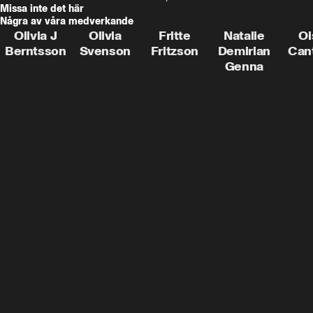
Missa inte det här
Några av våra medverkande
Olivia J
Olivia
Fritte
Natalie
Oi
Berntsson
Svenson
Fritzson
Demirian
Can
Genna