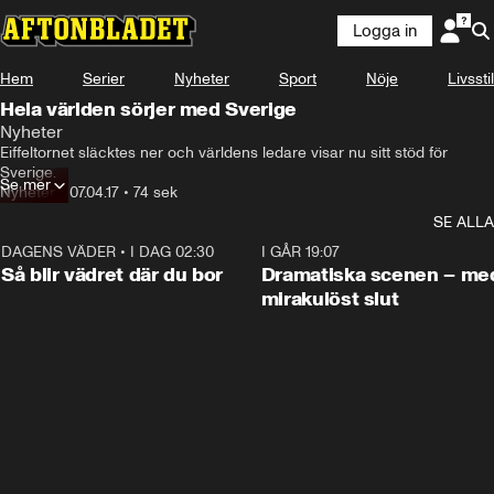
Logga in
Hem
Serier
Nyheter
Sport
Nöje
Livsstil
Hela världen sörjer med Sverige
Nyheter
Eiffeltornet släcktes ner och världens ledare visar nu sitt stöd för 
Sverige.
Se mer
Nyheter
•
07.04.17
•
74 sek
SE ALLA
DAGENS VÄDER
•
I DAG 02:30
1:06
I GÅR 19:07
Så blir vädret där du bor
Dramatiska scenen – me
mirakulöst slut