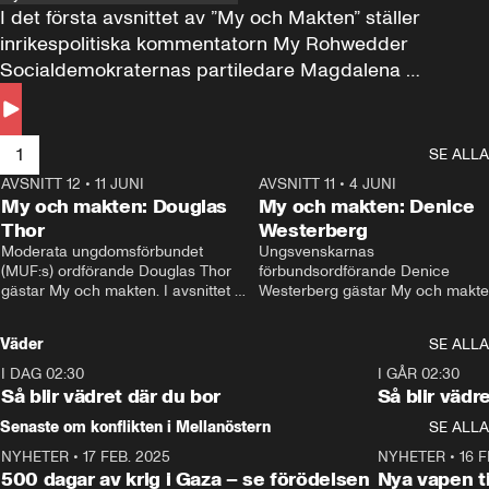
I det första avsnittet av ”My och Makten” ställer 
inrikespolitiska kommentatorn My Rohwedder 
Socialdemokraternas partiledare Magdalena 
Andersson till svars.
1
SE ALLA
AVSNITT 12
•
11 JUNI
26:27
AVSNITT 11
•
4 JUNI
2
My och makten: Douglas
My och makten: Denice
Thor
Westerberg
Moderata ungdomsförbundet 
Ungsvenskarnas 
(MUF:s) ordförande Douglas Thor 
förbundsordförande Denice 
gästar My och makten. I avsnittet 
Westerberg gästar My och makten.
diskuteras tonårsutvisningarna och 
avsnittet diskuteras migrationsfrå
hur Moderaterna ska locka väljare till 
och hur SD ska locka kvinnliga 
Väder
SE ALLA
valet i höst. 
väljare. 
I DAG 02:30
1:06
I GÅR 02:30
Så blir vädret där du bor
Så blir vädr
Senaste om konflikten i Mellanöstern
SE ALLA
NYHETER
•
17 FEB. 2025
0:45
NYHETER
•
16 F
500 dagar av krig i Gaza – se förödelsen
Nya vapen ti