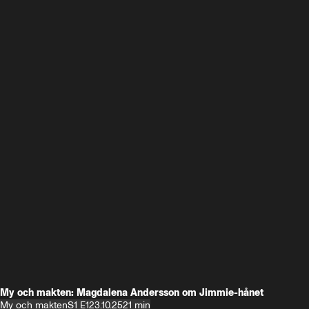
My och makten: Magdalena Andersson om Jimmie-hånet
My och makten
S1 E1
23.10.25
21 min