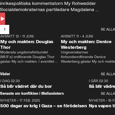
inrikespolitiska kommentatorn My Rohwedder 
Socialdemokraternas partiledare Magdalena 
Andersson till svars.
1
SE ALLA
AVSNITT 12
•
11 JUNI
26:27
AVSNITT 11
•
4 JUNI
2
My och makten: Douglas
My och makten: Denice
Thor
Westerberg
Moderata ungdomsförbundet 
Ungsvenskarnas 
(MUF:s) ordförande Douglas Thor 
förbundsordförande Denice 
gästar My och makten. I avsnittet 
Westerberg gästar My och makten.
diskuteras tonårsutvisningarna och 
avsnittet diskuteras migrationsfrå
hur Moderaterna ska locka väljare till 
och hur SD ska locka kvinnliga 
Väder
SE ALLA
valet i höst. 
väljare. 
I DAG 02:30
1:06
I GÅR 02:30
Så blir vädret där du bor
Så blir vädr
Senaste om konflikten i Mellanöstern
SE ALLA
NYHETER
•
17 FEB. 2025
0:45
NYHETER
•
16 F
500 dagar av krig i Gaza – se förödelsen
Nya vapen ti