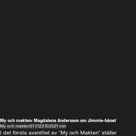
My och makten: Magdalena Andersson om Jimmie-hånet
My och makten
S1 E1
23.10.25
21 min
I det första avsnittet av ”My och Makten” ställer 