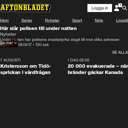
Logga in
Hem
Serier
Nyheter
Sport
Nöje
Livsstil
Här slår polisen till under natten
Nyheter
Under natten har polisens insatsstyrka slagit till mot olika adresser.
Se mer
Nyheter
•
08.04.17
•
130 sek
SE ALLA
7 AUGUSTI
0:42
I DAG 05:56
Kristersson om Tidö-
20 000 evakuerade – nä
sprickan i vårdfrågan
bränder gäckar Kanada