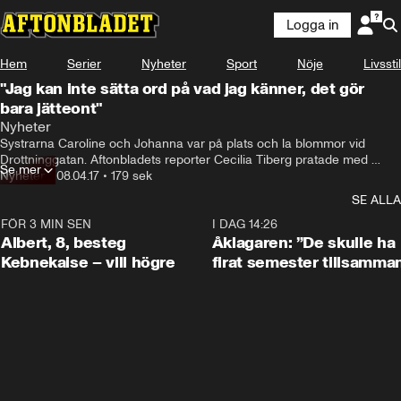
Logga in
Hem
Serier
Nyheter
Sport
Nöje
Livsstil
"Jag kan inte sätta ord på vad jag känner, det gör
bara jätteont"
Nyheter
Systrarna Caroline och Johanna var på plats och la blommor vid 
Drottninggatan. Aftonbladets reporter Cecilia Tiberg pratade med 
Se mer
systrarna.
Nyheter
•
08.04.17
•
179 sek
SE ALLA
FÖR 3 MIN SEN
0:54
I DAG 14:26
Albert, 8, besteg
Åklagaren: ”De skulle ha
Kebnekaise – vill högre
firat semester tillsamma