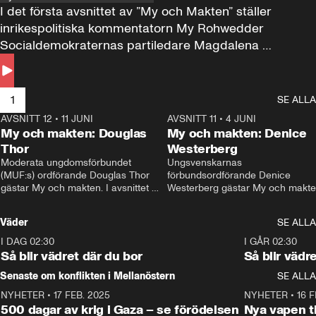
I det första avsnittet av ”My och Makten” ställer 
inrikespolitiska kommentatorn My Rohwedder 
Socialdemokraternas partiledare Magdalena 
Andersson till svars.
1
SE ALLA
AVSNITT 12
•
11 JUNI
26:27
AVSNITT 11
•
4 JUNI
2
My och makten: Douglas
My och makten: Denice
Thor
Westerberg
Moderata ungdomsförbundet 
Ungsvenskarnas 
(MUF:s) ordförande Douglas Thor 
förbundsordförande Denice 
gästar My och makten. I avsnittet 
Westerberg gästar My och makten.
diskuteras tonårsutvisningarna och 
avsnittet diskuteras migrationsfrå
hur Moderaterna ska locka väljare till 
och hur SD ska locka kvinnliga 
Väder
SE ALLA
valet i höst. 
väljare. 
I DAG 02:30
1:06
I GÅR 02:30
Så blir vädret där du bor
Så blir vädr
Senaste om konflikten i Mellanöstern
SE ALLA
NYHETER
•
17 FEB. 2025
0:45
NYHETER
•
16 F
500 dagar av krig i Gaza – se förödelsen
Nya vapen ti