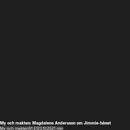
My och makten: Magdalena Andersson om Jimmie-hånet
My och makten
S1 E1
23.10.25
21 min