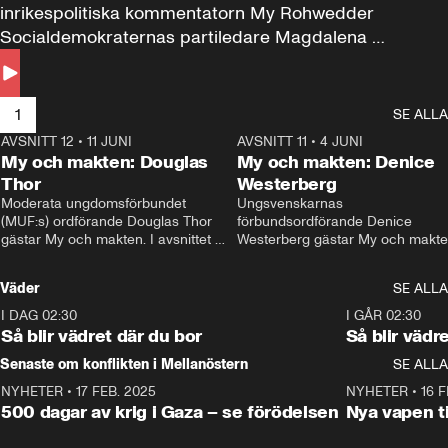
inrikespolitiska kommentatorn My Rohwedder 
Socialdemokraternas partiledare Magdalena 
Andersson till svars.
1
SE ALLA
AVSNITT 12
•
11 JUNI
26:27
AVSNITT 11
•
4 JUNI
2
My och makten: Douglas
My och makten: Denice
Thor
Westerberg
Moderata ungdomsförbundet 
Ungsvenskarnas 
(MUF:s) ordförande Douglas Thor 
förbundsordförande Denice 
gästar My och makten. I avsnittet 
Westerberg gästar My och makten.
diskuteras tonårsutvisningarna och 
avsnittet diskuteras migrationsfrå
hur Moderaterna ska locka väljare till 
och hur SD ska locka kvinnliga 
Väder
SE ALLA
valet i höst. 
väljare. 
I DAG 02:30
1:06
I GÅR 02:30
Så blir vädret där du bor
Så blir vädr
Senaste om konflikten i Mellanöstern
SE ALLA
NYHETER
•
17 FEB. 2025
0:45
NYHETER
•
16 F
500 dagar av krig i Gaza – se förödelsen
Nya vapen ti