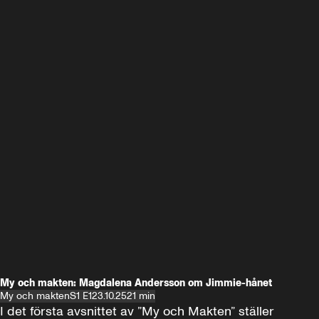
My och makten: Magdalena Andersson om Jimmie-hånet
My och makten
S1 E1
23.10.25
21 min
I det första avsnittet av ”My och Makten” ställer 