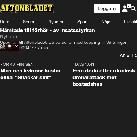
Logga in
Hem
Serier
Nyheter
Sport
Nöje
Livsstil
Hämtade till förhör - av insatsstyrkan
Nyheter
Uppgifter till Aftonbladet: två personer med koppling till 39-åringen
Se mer
Nyheter
•
09.04.17
•
7 min
SE ALLA
FÖR 43 MIN SEN
1:11
I DAG 13:41
Män och kvinnor bastar
Fem döda efter ukrainsk
olika: "Snackar skit"
drönarattack mot
bostadshus