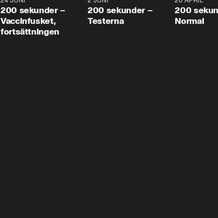
24 JUNI
5:00
2 JUNI
4:23
20 APRIL
200 sekunder –
200 sekunder –
200 sekun
Vaccinfusket,
Testerna
Normal
fortsättningen