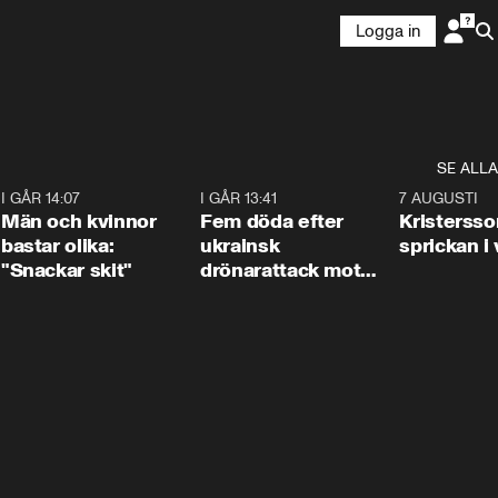
Logga in
SE ALLA
2
I GÅR 14:07
1:11
I GÅR 13:41
0:29
7 AUGUSTI
Män och kvinnor
Fem döda efter
Kristersso
bastar olika:
ukrainsk
sprickan i
"Snackar skit"
drönarattack mot
bostadshus