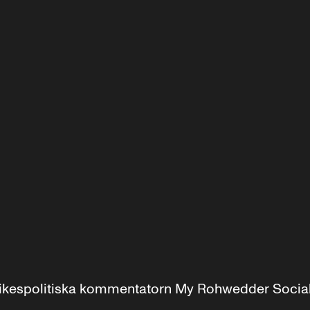
r inrikespolitiska kommentatorn My Rohwedder Soci