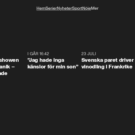
Hem
Serier
Nyheter
Sport
Nöje
Mer
Livsstil
0:42
I GÅR 16:42
1:36
23 JULI
1:5
ishowen
”Jag hade inga
Svenska paret driver
anik –
känslor för min son”
vinodling i Frankrike
ade