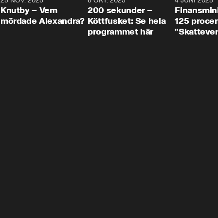
3
25 NOV. 2025
31:05
8 OKT. 2025
4:29
4 JUNI 2025
Knutby – Vem
200 sekunder –
Finansmin
mördade Alexandra?
Köttfusket: Se hela
125 procent
programmet här
"Skattever
viktig uppg