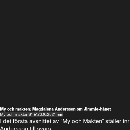
My och makten: Magdalena Andersson om Jimmie-hånet
My och makten
S1 E1
23.10.25
21 min
I det första avsnittet av ”My och Makten” ställe
Andersson till svars.