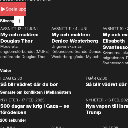
Spela upp
1
Säsong
AVSNITT 12
•
11 JUNI
26:27
AVSNITT 11
•
4 JUNI
23:40
AVSNITT 10
•
My och makten:
My och makten:
My och ma
Douglas Thor
Denice Westerberg
Elisabeth
Moderata 
Ungsvenskarnas 
Svantess
ungdomsförbundet (MUF:s) 
förbundsordförande Denice 
Kvinnorna, ek
ordförande Douglas Thor 
Westerberg gästar My och 
migrationen. E
gästar My och makten. I 
makten. I avsnittet 
Svantesson stäl
avsnittet diskuteras 
diskuteras migrationsfrågan 
när finansmini
Väder
tonårsutvisningarna och hur 
och hur SD ska locka 
Moderaterna ska locka 
kvinnliga väljare. 
I DAG 02:30
1:06
I GÅR 02:30
väljare till valet i höst. 
Så blir vädret där du bor
Så blir vädret där
Senaste om konflikten i Mellanöstern
NYHETER
•
17 FEB. 2025
0:45
NYHETER
•
16 FEB. 20
500 dagar av krig i Gaza – se
Nya vapen till Isr
förödelsen
Trump
200 sekunder