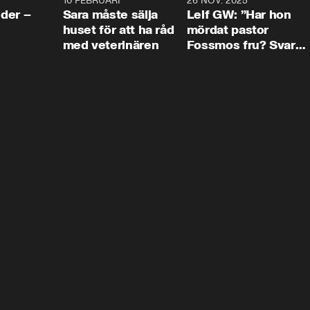
4:24
10 FEBRUARI
4:13
26 NOV. 2025
8:1
der –
Sara måste sälja
Leif GW: ”Har hon
huset för att ha råd
mördat pastor
med veterinären
Fossmos fru? Svar
nej.”