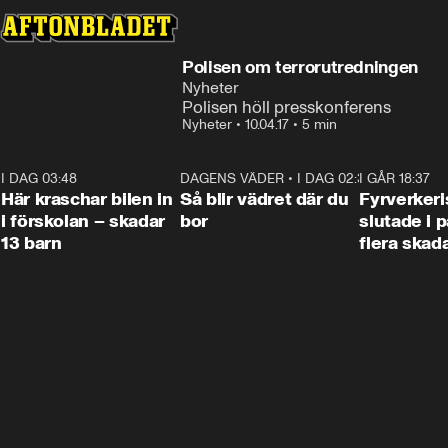
Polisen om terrorutredningen
Nyheter
Polisen höll presskonferens
Nyheter
•
10.04.17
•
5 min
I DAG 03:48
0:29
DAGENS VÄDER
•
I DAG 02:30
1:06
I GÅR 18:37
Här kraschar bilen in
Så blir vädret där du
Fyrverker
i förskolan – skadar
bor
slutade i p
13 barn
flera skad