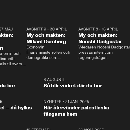
27 MAJ
3:51
AVSNITT 9
•
30 APRIL
24:00
AVSNITT 8
•
16 APRIL
25:1
kten:
My och makten:
My och makten:
Mikael Damberg
Nooshi Dadgostar
on
Ekonomin, 
V-ledaren Nooshi Dadgostar
finansministerrollen och 
pressas internt om 
onomin och 
demografikrisen. 
regeringsfrågan.

lisabeth 
Oppositionen ställs till svars 
I Aftonbladets 
ls till svars 
när Socialdemokraternas 
partiledarutfrågning ”My 
stern gästar 
Mikael Damberg gästar My 
och Makten” sätter hon ner 
My och Makten. 
och Makten. 
foten mot kritikerna:

1:06
8 AUGUSTI
1:0
– Vi ställer upp i val. Ska vi 
 du bor
Så blir vädret där du bor
vara med så sitter vi förstås 
25
1:22
NYHETER
•
21 JAN. 2025
0:5
ael – då hyllas
Här återvänder palestinska
fångarna hem