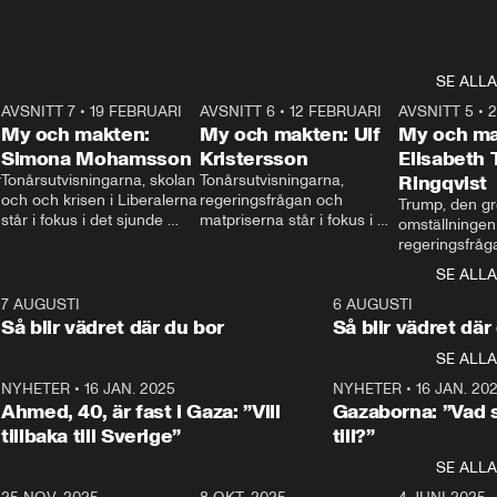
SE ALLA
7
AVSNITT 7
•
19 FEBRUARI
24:30
AVSNITT 6
•
12 FEBRUARI
27:30
AVSNITT 5
•
My och makten:
My och makten: Ulf
My och ma
Simona Mohamsson
Kristersson
Elisabeth
 
Tonårsutvisningarna, skolan 
Tonårsutvisningarna, 
Ringqvist
och och krisen i Liberalerna 
regeringsfrågan och 
Trump, den gr
står i fokus i det sjunde 
matpriserna står i fokus i 
omställningen
avsnittet av ”My och 
det sjätte avsnittet av ”My 
regeringsfråga
makten”. Se när 
och makten”. Se när 
centrum i det 
SE ALLA
Aftonbladets inrikespolitiska 
Aftonbladets inrikespolitiska 
avsnittet av ”
kommentator My 
kommentator My 
6
7 AUGUSTI
1:06
6 AUGUSTI
Makten”. Se nä
Rohwedder ställer 
Rohwedder ställer 
Så blir vädret där du bor
Så blir vädret där
Aftonbladets in
utbildnings- och 
statsminister Ulf Kristersson 
kommentator 
SE ALLA
integrationsminister Simona 
till svars.
Rohwedder stäl
Mohamsson till svars.
Centerpartiets
2
NYHETER
•
16 JAN. 2025
1:01
NYHETER
•
16 JAN. 20
Thand Ring till
Ahmed, 40, är fast i Gaza: ”Vill
Gazaborna: ”Vad s
tillbaka till Sverige”
till?”
SE ALLA