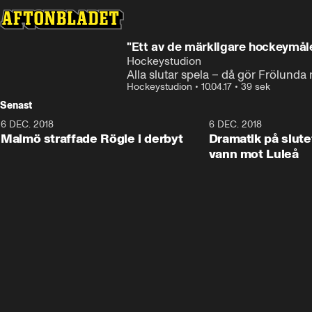
"Ett av de märkligare hockeymålen
Hockeystudion
Alla slutar spela – då gör Frölunda
Hockeystudion
•
10.04.17
•
39 sek
Senast
6 DEC. 2018
0:50
6 DEC. 2018
Malmö straffade Rögle i derbyt
Dramatik på slute
vann mot Luleå