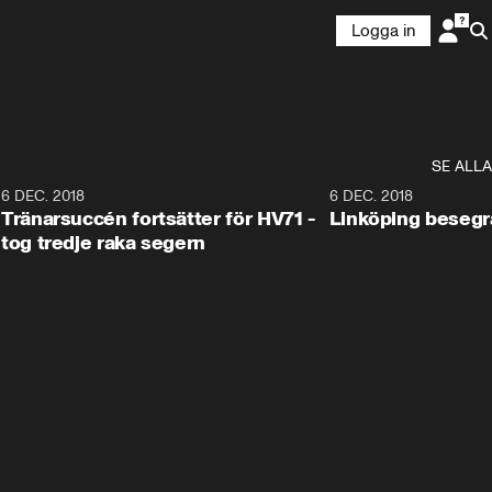
Logga in
SE ALLA
6
6 DEC. 2018
0:50
6 DEC. 2018
Tränarsuccén fortsätter för HV71 -
Linköping besegr
tog tredje raka segern