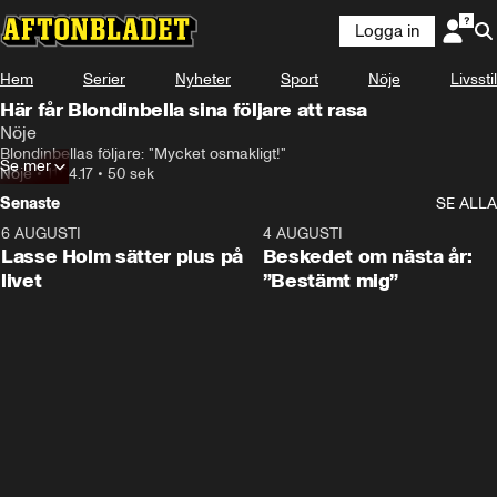
Logga in
Hem
Serier
Nyheter
Sport
Nöje
Livsstil
Här får Blondinbella sina följare att rasa
Nöje
Blondinbellas följare: "Mycket osmakligt!"
Se mer
Nöje
•
11.04.17
•
50 sek
Senaste
SE ALLA
6 AUGUSTI
1:04
4 AUGUSTI
Lasse Holm sätter plus på
Beskedet om nästa år:
livet
”Bestämt mig”