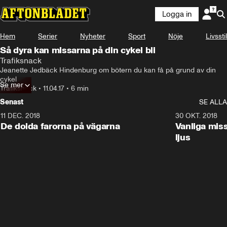
Logga in
Hem
Serier
Nyheter
Sport
Nöje
Livsstil
Så dyra kan missarna på din cykel bli
Trafiksnack
Jeanette Jedbäck Hindenburg om bötern du kan få på grund av din 
cykel
Se mer
Trafiksnack
•
11.04.17
•
6 min
Senast
SE ALLA
11 DEC. 2018
7:24
30 OKT. 2018
De dolda farorna på vägarna
Vanliga mis
ljus