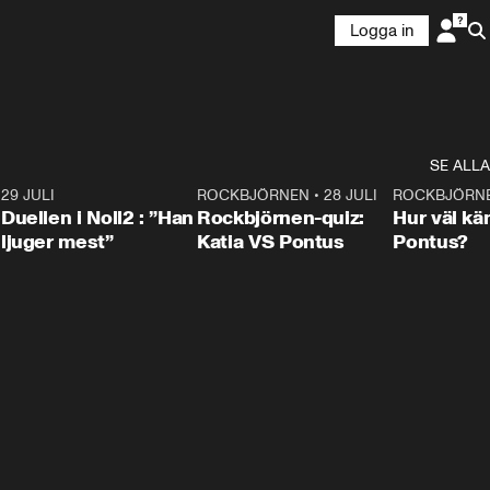
Logga in
SE ALLA
9
29 JULI
0:47
ROCKBJÖRNEN
•
28 JULI
0:15
ROCKBJÖRN
Duellen i Noll2 : ”Han
Rockbjörnen-quiz:
Hur väl kä
ljuger mest”
Katia VS Pontus
Pontus?