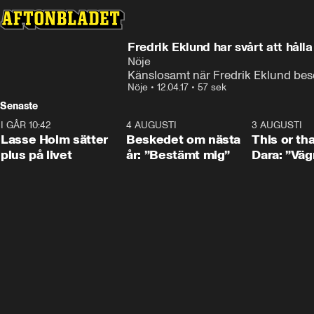
Fredrik Eklund har svårt at
Nöje
Känslosamt när Fredrik Eklund be
Nöje
•
12.04.17
•
57 sek
Senaste
I GÅR 10:42
1:04
4 AUGUSTI
0:24
3 AUGUSTI
Lasse Holm sätter
Beskedet om nästa
This or th
plus på livet
år: ”Bestämt mig”
Dara: ”Väg