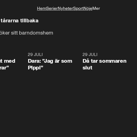
Hem
Serier
Nyheter
Sport
Nöje
Mer
Livsstil
t hålla tårarna tillbaka
söker sitt barndomshem
1:02
29 JULI
0:41
29 JULI
0:3
at med
Dara: ”Jag är som
Då tar sommaren
rar”
Pippi”
slut