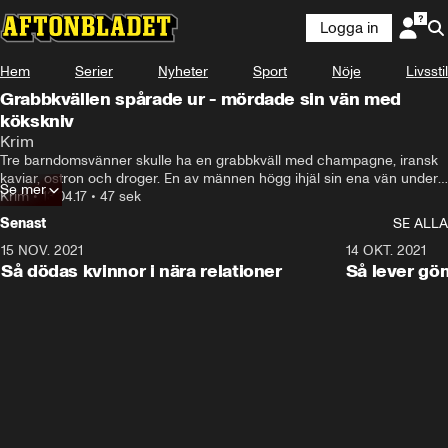
Logga in
Hem
Serier
Nyheter
Sport
Nöje
Livsstil
Grabbkvällen spårade ur - mördade sin vän med
kökskniv
Krim
Tre barndomsvänner skulle ha en grabbkväll med champagne, iransk 
kaviar, ostron och droger. En av männen högg ihjäl sin ena vän under 
Se mer
en psykos, och har nu dömts för mord.
Krim
•
13.04.17
•
47 sek
Senast
SE ALLA
15 NOV. 2021
3:28
14 OKT. 2021
Så dödas kvinnor i nära relationer
Så lever gö