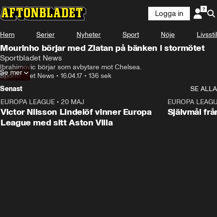
Logga in
Hem
Serier
Nyheter
Sport
Nöje
Livsstil
Mourinho börjar med Zlatan på bänken i stormötet
Sportbladet News
Ibrahimovic börjar som avbytare mot Chelsea.
Se mer
Sportbladet News
•
16.04.17
•
136 sek
Senast
SE ALLA
EUROPA LEAGUE
•
20 MAJ
1:32
EUROPA LEAG
Victor Nilsson Lindelöf vinner Europa
Självmål frå
League med sitt Aston Villa