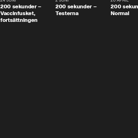
24 JUNI
5:00
2 JUNI
4:23
20 APRIL
200 sekunder –
200 sekunder –
200 sekun
Vaccinfusket,
Testerna
Normal
fortsättningen