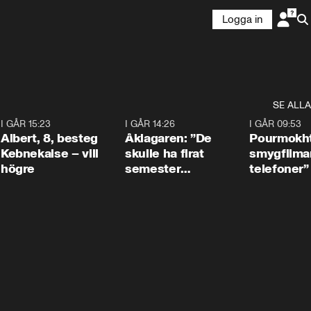
Logga in
SE ALLA
5
I GÅR 15:23
0:54
I GÅR 14:26
1:54
I GÅR 09:53
Albert, 8, besteg
Åklagaren: ”De
Pourmokht
Kebnekaise – vill
skulle ha firat
smygfilma
högre
semester
telefoner”
tillsammans”