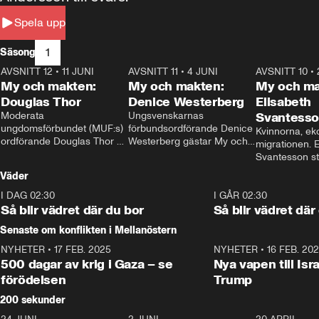
Spela upp
1
Säsong
AVSNITT 12
•
11 JUNI
26:27
AVSNITT 11
•
4 JUNI
23:40
AVSNITT 10
•
My och makten:
My och makten:
My och ma
Douglas Thor
Denice Westerberg
Elisabeth
Moderata 
Ungsvenskarnas 
Svantess
ungdomsförbundet (MUF:s) 
förbundsordförande Denice 
Kvinnorna, ek
ordförande Douglas Thor 
Westerberg gästar My och 
migrationen. E
gästar My och makten. I 
makten. I avsnittet 
Svantesson stäl
avsnittet diskuteras 
diskuteras migrationsfrågan 
när finansmini
Väder
tonårsutvisningarna och hur 
och hur SD ska locka 
Moderaterna ska locka 
kvinnliga väljare. 
I DAG 02:30
1:06
I GÅR 02:30
väljare till valet i höst. 
Så blir vädret där du bor
Så blir vädret där
Senaste om konflikten i Mellanöstern
NYHETER
•
17 FEB. 2025
0:45
NYHETER
•
16 FEB. 20
500 dagar av krig i Gaza – se
Nya vapen till Isr
förödelsen
Trump
200 sekunder