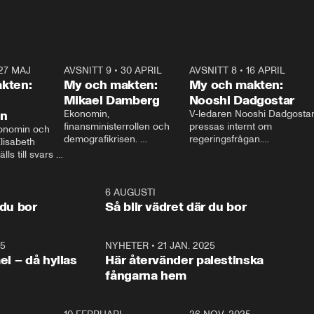
27 MAJ
3:51
AVSNITT 9
•
30 APRIL
24:00
AVSNITT 8
•
16 APRIL
25:1
kten:
My och makten:
My och makten:
Mikael Damberg
Nooshi Dadgostar
on
Ekonomin, 
V-ledaren Nooshi Dadgostar
finansministerrollen och 
pressas internt om 
onomin och 
demografikrisen. 
regeringsfrågan.

lisabeth 
Oppositionen ställs till svars 
I Aftonbladets 
ls till svars 
när Socialdemokraternas 
partiledarutfrågning ”My 
stern gästar 
Mikael Damberg gästar My 
och Makten” sätter hon ner 
My och Makten. 
och Makten. 
foten mot kritikerna:

1:06
6 AUGUSTI
1:0
– Vi ställer upp i val. Ska vi 
 du bor
Så blir vädret där du bor
vara med så sitter vi förstås 
25
1:22
NYHETER
•
21 JAN. 2025
0:5
ael – då hyllas
Här återvänder palestinska
fångarna hem