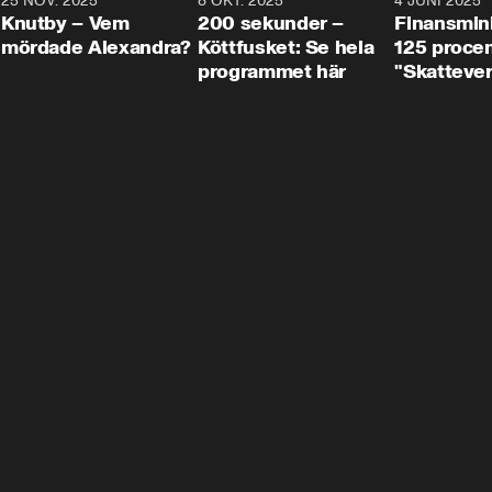
3
25 NOV. 2025
31:05
8 OKT. 2025
4:29
4 JUNI 2025
Knutby – Vem
200 sekunder –
Finansmin
mördade Alexandra?
Köttfusket: Se hela
125 procent
programmet här
"Skattever
viktig uppg