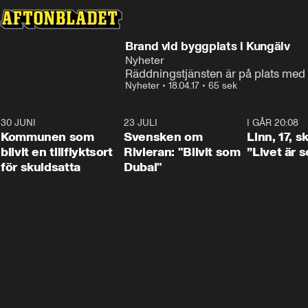
Brand vid byggplats i Kungälv
Nyheter
Räddningstjänsten är på plats med 
Nyheter
•
18.04.17
•
65 sek
30 JUNI
1:24
23 JULI
1:42
I GÅR 20:08
Kommunen som
Svensken om
Linn, 17, s
blivit en tillflyktsort
Rivieran: "Blivit som
”Livet är 
för skuldsatta
Dubai"