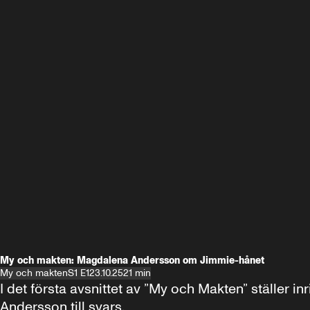
My och makten: Magdalena Andersson om Jimmie-hånet
My och makten
S1 E1
23.10.25
21 min
I det första avsnittet av ”My och Makten” ställe
Andersson till svars.