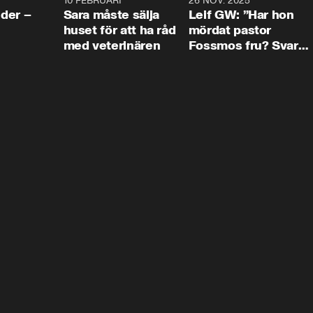
4:24
10 FEBRUARI
4:13
26 NOV. 2025
8:1
der –
Sara måste sälja
Leif GW: ”Har hon
huset för att ha råd
mördat pastor
med veterinären
Fossmos fru? Svar
nej.”