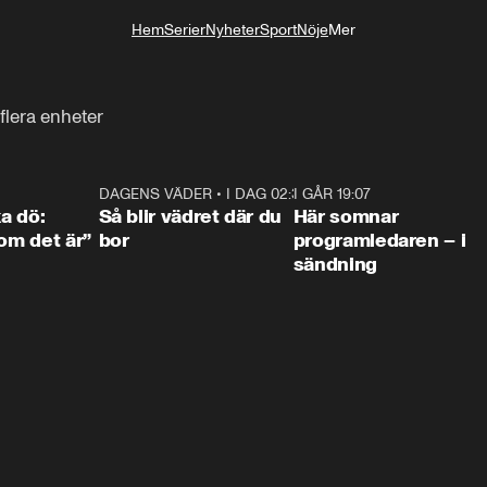
Hem
Serier
Nyheter
Sport
Nöje
Mer
Livsstil
flera enheter
4:36
DAGENS VÄDER
•
I DAG 02:30
1:06
I GÅR 19:07
0:4
ka dö:
Så blir vädret där du
Här somnar
som det är”
bor
programledaren – i
sändning