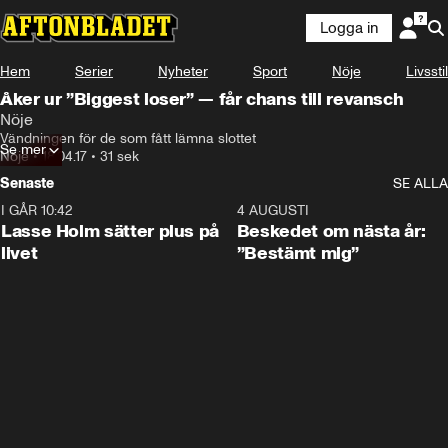
Logga in
Hem
Serier
Nyheter
Sport
Nöje
Livsstil
Åker ur ”Biggest loser” — får chans till revansch
Nöje
Vändningen för de som fått lämna slottet
Se mer
Nöje
•
18.04.17
•
31 sek
Senaste
SE ALLA
I GÅR 10:42
1:04
4 AUGUSTI
Lasse Holm sätter plus på
Beskedet om nästa år:
livet
”Bestämt mig”