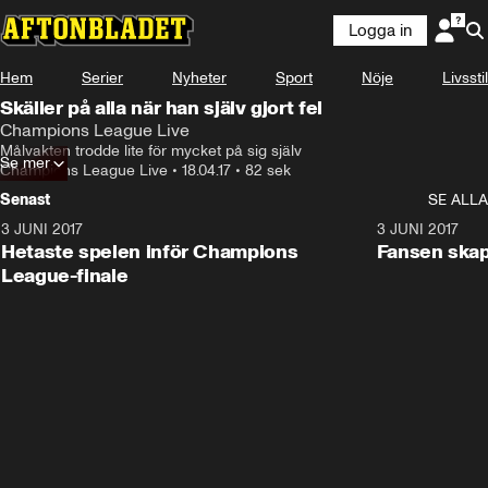
Logga in
Hem
Serier
Nyheter
Sport
Nöje
Livsstil
Skäller på alla när han själv gjort fel
Champions League Live
Målvakten trodde lite för mycket på sig själv
Se mer
Champions League Live
•
18.04.17
•
82 sek
Senast
SE ALLA
3 JUNI 2017
1:46
3 JUNI 2017
Hetaste spelen inför Champions
Fansen skapa
League-finale