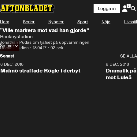
Logga in
Hem
Serier
Nyheter
Sport
Nöje
Livsstil
”Ville markera mot vad han gjorde”
Hockeystudion
Jonathan Pudas om tjafset på uppvärmningen
Se mer
Hockeystudion
•
18.04.17
•
92 sek
Senast
SE ALLA
6 DEC. 2018
0:50
6 DEC. 2018
Malmö straffade Rögle i derbyt
Dramatik på
mot Luleå