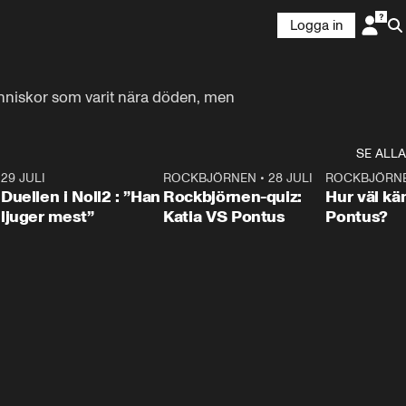
Logga in
änniskor som varit nära döden, men 
SE ALLA
9
29 JULI
0:47
ROCKBJÖRNEN
•
28 JULI
0:15
ROCKBJÖRN
Duellen i Noll2 : ”Han
Rockbjörnen-quiz:
Hur väl kä
ljuger mest”
Katia VS Pontus
Pontus?