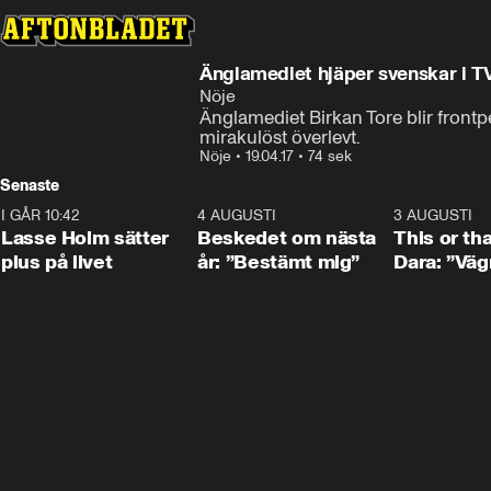
Änglamediet hjäper svenskar i TV
Nöje
Änglamediet Birkan Tore blir front
mirakulöst överlevt.
Nöje
•
19.04.17
•
74 sek
Senaste
I GÅR 10:42
1:04
4 AUGUSTI
0:24
3 AUGUSTI
Lasse Holm sätter
Beskedet om nästa
This or th
plus på livet
år: ”Bestämt mig”
Dara: ”Väg