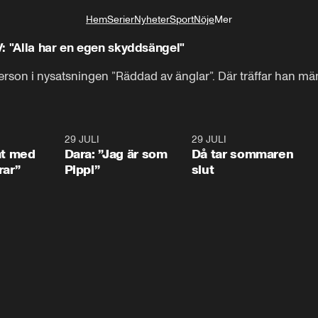
Hem
Serier
Nyheter
Sport
Nöje
Mer
Livsstil
: "Alla har en egen skyddsängel"
person i nysatsningen ”Räddad av änglar”. Där träffar han m
1:02
29 JULI
0:41
29 JULI
0:3
at med
Dara: ”Jag är som
Då tar sommaren
rar”
Pippi”
slut