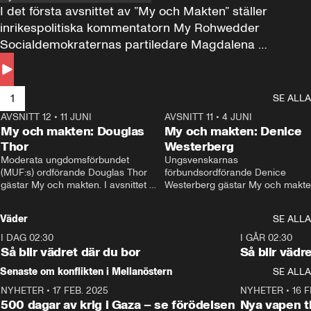
I det första avsnittet av ”My och Makten” ställer 
inrikespolitiska kommentatorn My Rohwedder 
Socialdemokraternas partiledare Magdalena 
Andersson till svars.
1
SE ALLA
AVSNITT 12
•
11 JUNI
26:27
AVSNITT 11
•
4 JUNI
2
My och makten: Douglas
My och makten: Denice
Thor
Westerberg
Moderata ungdomsförbundet 
Ungsvenskarnas 
(MUF:s) ordförande Douglas Thor 
förbundsordförande Denice 
gästar My och makten. I avsnittet 
Westerberg gästar My och makten.
diskuteras tonårsutvisningarna och 
avsnittet diskuteras migrationsfrå
hur Moderaterna ska locka väljare till 
och hur SD ska locka kvinnliga 
Väder
SE ALLA
valet i höst. 
väljare. 
I DAG 02:30
1:06
I GÅR 02:30
Så blir vädret där du bor
Så blir vädr
Senaste om konflikten i Mellanöstern
SE ALLA
NYHETER
•
17 FEB. 2025
0:45
NYHETER
•
16 F
500 dagar av krig i Gaza – se förödelsen
Nya vapen ti