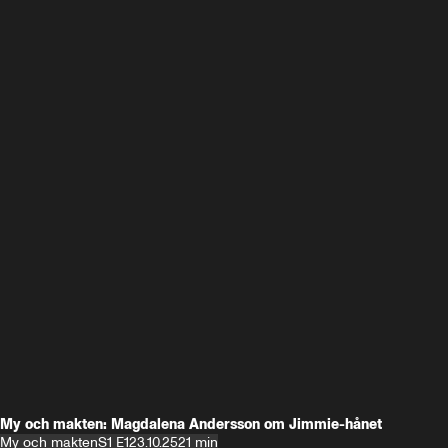
My och makten: Magdalena Andersson om Jimmie-hånet
My och makten
S1 E1
23.10.25
21 min