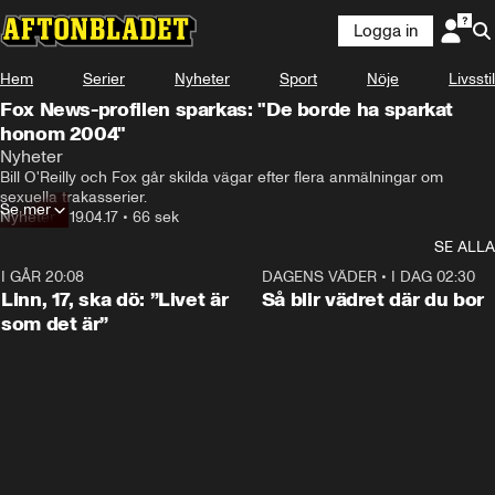
Logga in
Hem
Serier
Nyheter
Sport
Nöje
Livsstil
Fox News-profilen sparkas: "De borde ha sparkat
honom 2004"
Nyheter
Bill O'Reilly och Fox går skilda vägar efter flera anmälningar om 
sexuella trakasserier.
Se mer
Nyheter
•
19.04.17
•
66 sek
SE ALLA
I GÅR 20:08
4:38
DAGENS VÄDER
•
I DAG 02:30
Linn, 17, ska dö: ”Livet är
Så blir vädret där du bor
som det är”