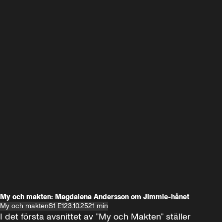
My och makten: Magdalena Andersson om Jimmie-hånet
My och makten
S1 E1
23.10.25
21 min
I det första avsnittet av ”My och Makten” ställer 