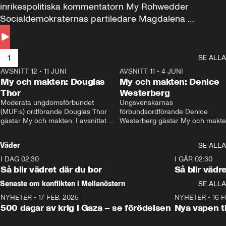
inrikespolitiska kommentatorn My Rohwedder 
Socialdemokraternas partiledare Magdalena 
Andersson till svars.
1
SE ALLA
AVSNITT 12
•
11 JUNI
26:27
AVSNITT 11
•
4 JUNI
2
My och makten: Douglas
My och makten: Denice
Thor
Westerberg
Moderata ungdomsförbundet 
Ungsvenskarnas 
(MUF:s) ordförande Douglas Thor 
förbundsordförande Denice 
gästar My och makten. I avsnittet 
Westerberg gästar My och makten.
diskuteras tonårsutvisningarna och 
avsnittet diskuteras migrationsfrå
hur Moderaterna ska locka väljare till 
och hur SD ska locka kvinnliga 
Väder
SE ALLA
valet i höst. 
väljare. 
I DAG 02:30
1:06
I GÅR 02:30
Så blir vädret där du bor
Så blir vädr
Senaste om konflikten i Mellanöstern
SE ALLA
NYHETER
•
17 FEB. 2025
0:45
NYHETER
•
16 F
500 dagar av krig i Gaza – se förödelsen
Nya vapen ti