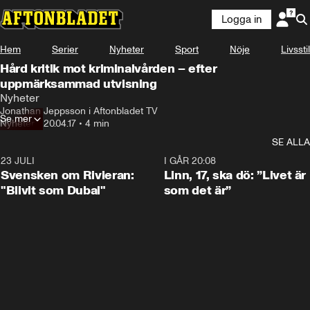
Logga in
Hem
Serier
Nyheter
Sport
Nöje
Livsstil
Hård kritik mot kriminalvården – efter
uppmärksammad utvisning
Nyheter
Jonathan Jeppsson i Aftonbladet TV
Se mer
Nyheter
•
20.04.17
•
4 min
SE ALLA
23 JULI
1:42
I GÅR 20:08
Svensken om Rivieran:
Linn, 17, ska dö: ”Livet är
"Blivit som Dubai"
som det är”