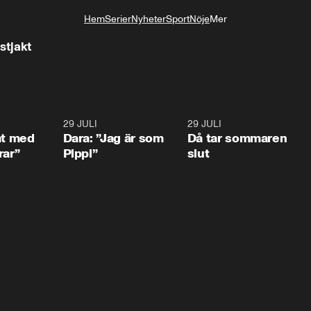
Hem
Serier
Nyheter
Sport
Nöje
Mer
Livsstil
stjakt
1:02
29 JULI
0:41
29 JULI
0:3
at med
Dara: ”Jag är som
Då tar sommaren
rar”
Pippi”
slut