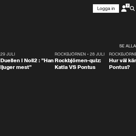
Logga in
SE ALLA
9
29 JULI
0:47
ROCKBJÖRNEN
•
28 JULI
0:15
ROCKBJÖRN
Duellen i Noll2 : ”Han
Rockbjörnen-quiz:
Hur väl kä
ljuger mest”
Katia VS Pontus
Pontus?