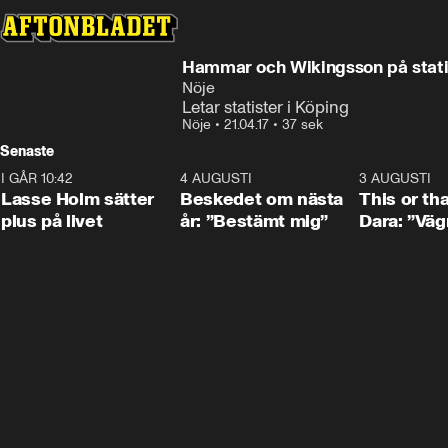
Hammar och Wikingsson på stati
Nöje
Letar statister i Köping
Nöje
•
21.04.17
•
37 sek
Senaste
I GÅR 10:42
1:04
4 AUGUSTI
0:24
3 AUGUSTI
Lasse Holm sätter
Beskedet om nästa
This or th
plus på livet
år: ”Bestämt mig”
Dara: ”Väg