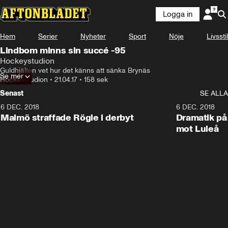
Logga in
Hem
Serier
Nyheter
Sport
Nöje
Livsstil
Lindbom minns sin succé -95
Hockeystudion
Guldhjälten vet hur det känns att sänka Brynäs
Se mer
Hockeystudion
•
21.04.17
•
158 sek
Senast
SE ALLA
6 DEC. 2018
0:50
6 DEC. 2018
Malmö straffade Rögle i derbyt
Dramatik på
mot Luleå