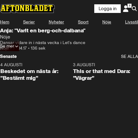
Logga in
Hem
Serier
Nyheter
Sport
Nöje
Livsstil
Anja: "Varit en berg-och-dalbana"
Nöje
Dansar vidare in i nästa vecka i Let's dance
Se mer
Nöje
•
21.04.17
•
136 sek
Senaste
SE ALLA
4 AUGUSTI
0:24
3 AUGUSTI
Beskedet om nästa år:
This or that med Dara:
”Bestämt mig”
”Vägrar”