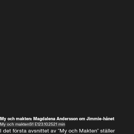
My och makten: Magdalena Andersson om Jimmie-hånet
My och makten
S1 E1
23.10.25
21 min
I det första avsnittet av ”My och Makten” ställer 