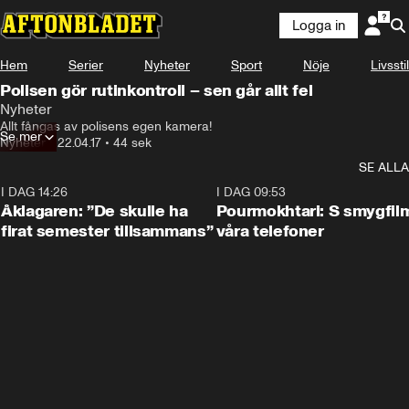
Logga in
Hem
Serier
Nyheter
Sport
Nöje
Livsstil
Polisen gör rutinkontroll – sen går allt fel
Nyheter
Allt fångas av polisens egen kamera!
Se mer
Nyheter
•
22.04.17
•
44 sek
SE ALLA
I DAG 14:26
1:54
I DAG 09:53
Åklagaren: ”De skulle ha
Pourmokhtari: S smygfil
firat semester tillsammans”
våra telefoner