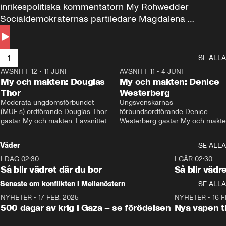
inrikespolitiska kommentatorn My Rohwedder 
Socialdemokraternas partiledare Magdalena 
Andersson till svars.
1
SE ALLA
AVSNITT 12
•
11 JUNI
26:27
AVSNITT 11
•
4 JUNI
2
My och makten: Douglas
My och makten: Denice
Thor
Westerberg
Moderata ungdomsförbundet 
Ungsvenskarnas 
(MUF:s) ordförande Douglas Thor 
förbundsordförande Denice 
gästar My och makten. I avsnittet 
Westerberg gästar My och makten.
diskuteras tonårsutvisningarna och 
avsnittet diskuteras migrationsfrå
hur Moderaterna ska locka väljare till 
och hur SD ska locka kvinnliga 
Väder
SE ALLA
valet i höst. 
väljare. 
I DAG 02:30
1:06
I GÅR 02:30
Så blir vädret där du bor
Så blir vädr
Senaste om konflikten i Mellanöstern
SE ALLA
NYHETER
•
17 FEB. 2025
0:45
NYHETER
•
16 F
500 dagar av krig i Gaza – se förödelsen
Nya vapen ti