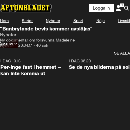
Logga in
Hem
Serier
Nyheter
Sport
Nöje
Livsstil
"Banbrytande bevis kommer avslöjas"
Nyheter
Ny dokumentär om försvunna Madeleine
Se mer
Nyheter
•
23.04.17
•
40 sek
SE ALLA
I DAG 10:16
1:26
I DAG 08:20
Per-Inge fast i hemmet –
Se de nya bilderna på so
kan inte komma ut