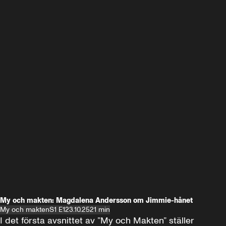
My och makten: Magdalena Andersson om Jimmie-hånet
My och makten
S1 E1
23.10.25
21 min
I det första avsnittet av ”My och Makten” ställer 