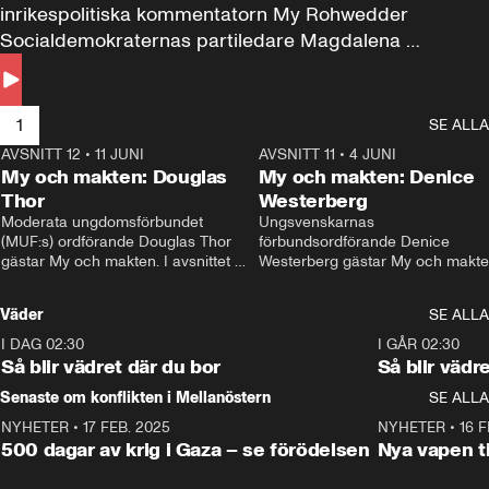
inrikespolitiska kommentatorn My Rohwedder 
Socialdemokraternas partiledare Magdalena 
Andersson till svars.
1
SE ALLA
AVSNITT 12
•
11 JUNI
26:27
AVSNITT 11
•
4 JUNI
2
My och makten: Douglas
My och makten: Denice
Thor
Westerberg
Moderata ungdomsförbundet 
Ungsvenskarnas 
(MUF:s) ordförande Douglas Thor 
förbundsordförande Denice 
gästar My och makten. I avsnittet 
Westerberg gästar My och makten.
diskuteras tonårsutvisningarna och 
avsnittet diskuteras migrationsfrå
hur Moderaterna ska locka väljare till 
och hur SD ska locka kvinnliga 
Väder
SE ALLA
valet i höst. 
väljare. 
I DAG 02:30
1:06
I GÅR 02:30
Så blir vädret där du bor
Så blir vädr
Senaste om konflikten i Mellanöstern
SE ALLA
NYHETER
•
17 FEB. 2025
0:45
NYHETER
•
16 F
500 dagar av krig i Gaza – se förödelsen
Nya vapen ti