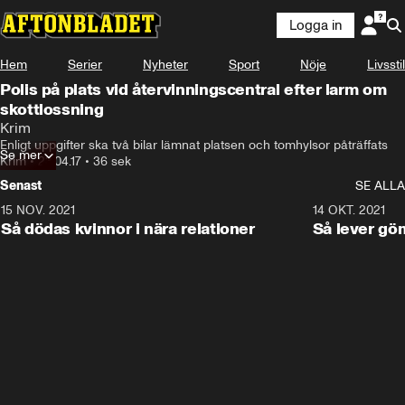
Logga in
Hem
Serier
Nyheter
Sport
Nöje
Livsstil
Polis på plats vid återvinningscentral efter larm om
skottlossning
Krim
Enligt uppgifter ska två bilar lämnat platsen och tomhylsor påträffats
Se mer
Krim
•
23.04.17
•
36 sek
Senast
SE ALLA
15 NOV. 2021
3:28
14 OKT. 2021
Så dödas kvinnor i nära relationer
Så lever gö