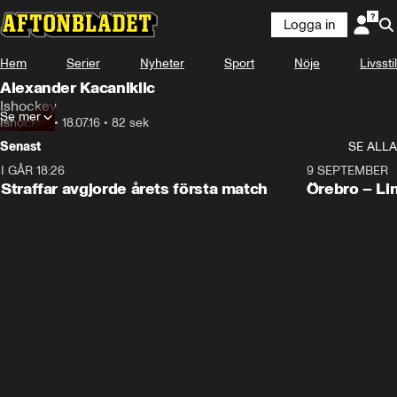
Logga in
Hem
Serier
Nyheter
Sport
Nöje
Livsstil
Alexander Kacaniklic
Ishockey
Se mer
Ishockey
•
18.07.16
•
82 sek
Senast
SE ALLA
I GÅR 18:26
2:19
9 SEPTEMBER
Plus
Straffar avgjorde årets första match
Örebro – Li