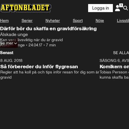
Logga in
Hem
Serier
Nyheter
Sport
Nöje
Livsstil
Därför bör du skaffa en gravidförsäkring
Älskade unge
Kan vara livsviktig när du är gravid
Se mer
Älskade unge
•
24.04.17
•
7 min
Senast
SE ALLA
8 AUG. 2018
3:51
SÄSONG 6, AVS
Så förbereder du inför flygresan
Komikern om
Regler att ha koll på och tips inför resan för dig som är 
Tobias Persson o
gravid
kunna skaffa ba