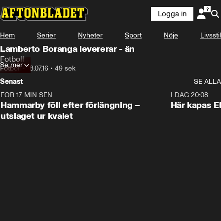
Logga in
Hem
Serier
Nyheter
Sport
Nöje
Livsstil
Lamberto Boranga levererar - än
Fotboll
Se mer
Fotboll
•
18.07.16
•
49 sek
Senast
SE ALLA
FÖR 17 MIN SEN
1:28
I DAG 20:08
Hammarby föll efter förlängning –
Här kapas El
utslaget ur kvalet