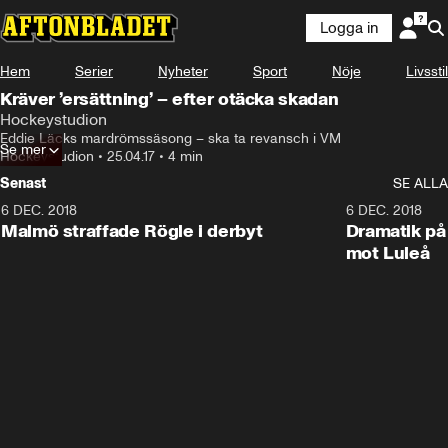
Logga in
Hem
Serier
Nyheter
Sport
Nöje
Livsstil
Kräver ’ersättning’ – efter otäcka skadan
Hockeystudion
Eddie Läcks mardrömssäsong – ska ta revansch i VM
Se mer
Hockeystudion
•
25.04.17
•
4 min
Senast
SE ALLA
6 DEC. 2018
0:50
6 DEC. 2018
Malmö straffade Rögle i derbyt
Dramatik på
mot Luleå