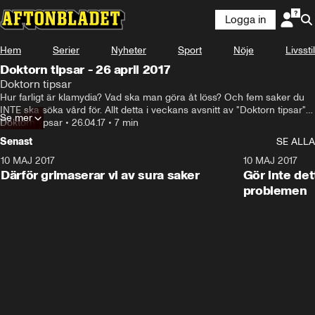
Logga in
Hem
Serier
Nyheter
Sport
Nöje
Livsstil
Doktorn tipsar - 26 april 2017
Doktorn tipsar
Hur farligt är klamydia? Vad ska man göra åt löss? Och fem saker du 
INTE ska söka vård för. Allt detta i veckans avsnitt av "Doktorn tipsar" 
Se mer
med läkaren Arash Sanari.
Doktorn tipsar
•
26.04.17
•
7 min
Senast
SE ALLA
10 MAJ 2017
7:22
10 MAJ 2017
Därför grimaserar vi av sura saker
Gör inte det
problemen