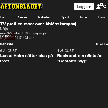
Logga in
Hem
Serier
Nyheter
Sport
Nöje
Livsstil
TV-profilen rasar över Åhlénskampanj
Nöje
Ann Söderlund: ”Man gapar ju”
Se mer
Nöje
•
26.04.17
•
31 sek
Senaste
SE ALLA
6 AUGUSTI
1:04
4 AUGUSTI
Lasse Holm sätter plus på
Beskedet om nästa år:
livet
”Bestämt mig”