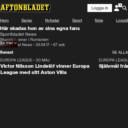
Logga in
Hem
Serier
Nyheter
Sport
Nöje
Livsstil
Här skadas hon av sina egna fans
Sportbladet News
Skandalscener i Rumänien
Se mer
Sportbladet News
•
26.04.17
•
67 sek
Senast
SE ALLA
EUROPA LEAGUE
•
20 MAJ
1:32
EUROPA LEAG
Victor Nilsson Lindelöf vinner Europa
Självmål frå
League med sitt Aston Villa