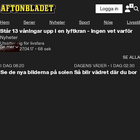
Logga in
Hem
Serier
Nyheter
Sport
Nöje
Livsstil
Står 13 våningar upp i en lyftkran - ingen vet varför
Nyheter
Utsätter sig för livsfara
Se mer
Nyheter
•
27.04.17
•
68 sek
SE ALLA
I DAG 08:20
0:19
DAGENS VÄDER
•
I DAG 02:30
Se de nya bilderna på solen
Så blir vädret där du bor