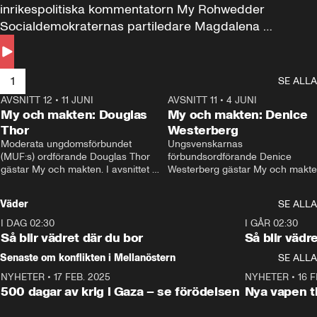
inrikespolitiska kommentatorn My Rohwedder 
Socialdemokraternas partiledare Magdalena 
Andersson till svars.
1
SE ALLA
AVSNITT 12
•
11 JUNI
26:27
AVSNITT 11
•
4 JUNI
2
My och makten: Douglas
My och makten: Denice
Thor
Westerberg
Moderata ungdomsförbundet 
Ungsvenskarnas 
(MUF:s) ordförande Douglas Thor 
förbundsordförande Denice 
gästar My och makten. I avsnittet 
Westerberg gästar My och makten.
diskuteras tonårsutvisningarna och 
avsnittet diskuteras migrationsfrå
hur Moderaterna ska locka väljare till 
och hur SD ska locka kvinnliga 
Väder
SE ALLA
valet i höst. 
väljare. 
I DAG 02:30
1:06
I GÅR 02:30
Så blir vädret där du bor
Så blir vädr
Senaste om konflikten i Mellanöstern
SE ALLA
NYHETER
•
17 FEB. 2025
0:45
NYHETER
•
16 F
500 dagar av krig i Gaza – se förödelsen
Nya vapen ti