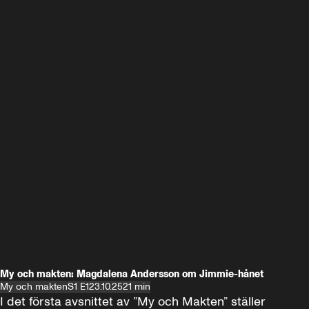
My och makten: Magdalena Andersson om Jimmie-hånet
My och makten
S1 E1
23.10.25
21 min
I det första avsnittet av ”My och Makten” ställer 