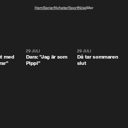
Hem
Serier
Nyheter
Sport
Nöje
Mer
Livsstil
1:02
29 JULI
0:41
29 JULI
0:3
at med
Dara: ”Jag är som
Då tar sommaren
rar”
Pippi”
slut