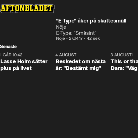
”E-Type” åker på skattesmäll
Nöje
E-Type: ”Småsint”
Nöje
•
27.04.17
•
42 sek
Senaste
I GÅR 10:42
1:04
4 AUGUSTI
0:24
3 AUGUSTI
Lasse Holm sätter
Beskedet om nästa
This or th
plus på livet
år: ”Bestämt mig”
Dara: ”Väg