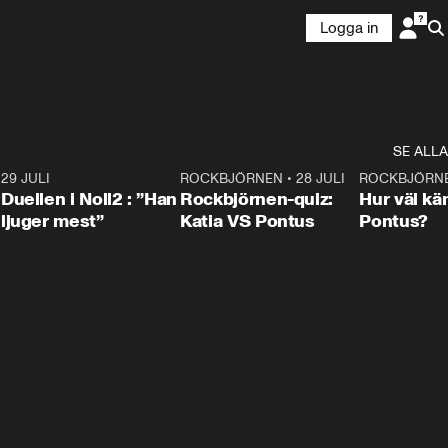
Logga in
SE ALLA
9
29 JULI
0:47
ROCKBJÖRNEN
•
28 JULI
0:15
ROCKBJÖRN
Duellen i Noll2 : ”Han
Rockbjörnen-quiz:
Hur väl kä
ljuger mest”
Katia VS Pontus
Pontus?