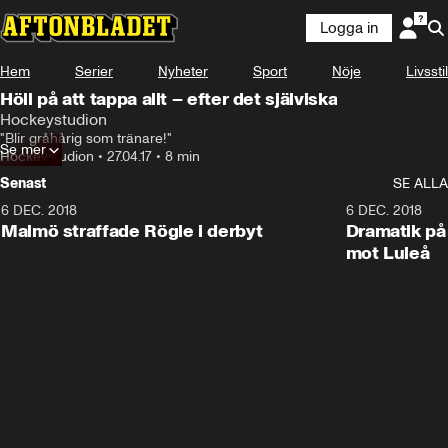
Logga in
Hem
Serier
Nyheter
Sport
Nöje
Livsstil
Höll på att tappa allt – efter det själviska
Hockeystudion
"Blir gråhårig som tränare!"
Se mer
Hockeystudion
•
27.04.17
•
8 min
Senast
SE ALLA
6 DEC. 2018
0:50
6 DEC. 2018
Malmö straffade Rögle i derbyt
Dramatik på
mot Luleå