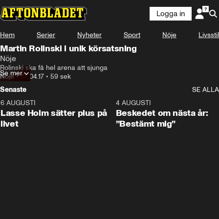
Logga in
Hem
Serier
Nyheter
Sport
Nöje
Livsstil
Martin Rolinski i unik körsatsning
Nöje
Rolinski ska få hel arena att sjunga
Se mer
Nöje
•
28.04.17
•
59 sek
Senaste
SE ALLA
6 AUGUSTI
1:04
4 AUGUSTI
Lasse Holm sätter plus på
Beskedet om nästa år:
livet
”Bestämt mig”