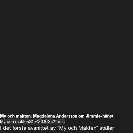
My och makten: Magdalena Andersson om Jimmie-hånet
My och makten
S1 E1
23.10.25
21 min
I det första avsnittet av ”My och Makten” ställer 