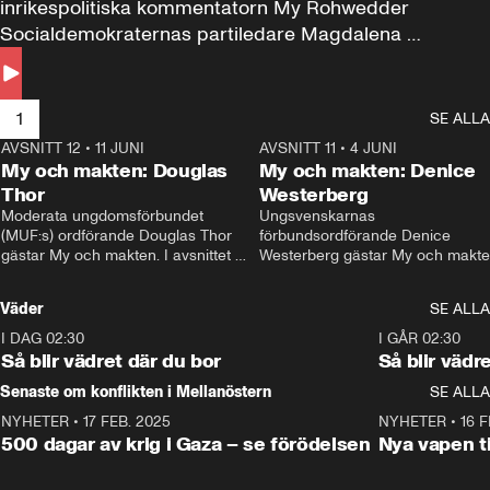
inrikespolitiska kommentatorn My Rohwedder 
Socialdemokraternas partiledare Magdalena 
Andersson till svars.
1
SE ALLA
AVSNITT 12
•
11 JUNI
26:27
AVSNITT 11
•
4 JUNI
2
My och makten: Douglas
My och makten: Denice
Thor
Westerberg
Moderata ungdomsförbundet 
Ungsvenskarnas 
(MUF:s) ordförande Douglas Thor 
förbundsordförande Denice 
gästar My och makten. I avsnittet 
Westerberg gästar My och makten.
diskuteras tonårsutvisningarna och 
avsnittet diskuteras migrationsfrå
hur Moderaterna ska locka väljare till 
och hur SD ska locka kvinnliga 
Väder
SE ALLA
valet i höst. 
väljare. 
I DAG 02:30
1:06
I GÅR 02:30
Så blir vädret där du bor
Så blir vädr
Senaste om konflikten i Mellanöstern
SE ALLA
NYHETER
•
17 FEB. 2025
0:45
NYHETER
•
16 F
500 dagar av krig i Gaza – se förödelsen
Nya vapen ti