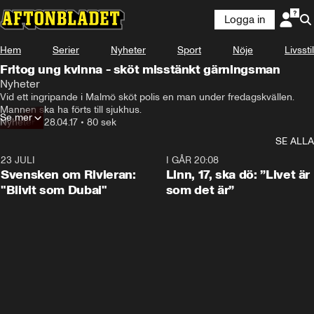
Logga in
Hem
Serier
Nyheter
Sport
Nöje
Livsstil
Fritog ung kvinna - sköt misstänkt gärningsman
Nyheter
Vid ett ingripande i Malmö sköt polis en man under fredagskvällen. 
Mannen ska ha förts till sjukhus.
Se mer
Nyheter
•
28.04.17
•
80 sek
SE ALLA
23 JULI
1:42
I GÅR 20:08
Svensken om Rivieran:
Linn, 17, ska dö: ”Livet är
"Blivit som Dubai"
som det är”