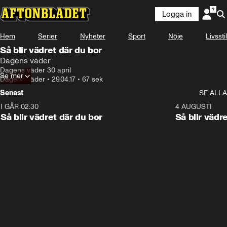
Logga in
Hem
Serier
Nyheter
Sport
Nöje
Livsstil
Så blir vädret där du bor
Dagens väder
Dagens väder 30 april
Se mer
Dagens väder
•
29.04.17
•
67 sek
Senast
SE ALLA
I GÅR 02:30
1:06
4 AUGUSTI
Så blir vädret där du bor
Så blir vädr