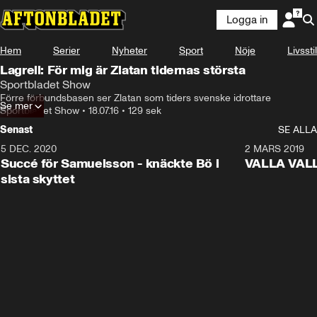
Logga in
Hem
Serier
Nyheter
Sport
Nöje
Livsstil
Lagrell: För mig är Zlatan tidernas största
Sportbladet Show
Förre förbundsbasen ser Zlatan som tiders svenske idrottare
Se mer
Sportbladet Show
•
18.07.16
•
129 sek
Senast
SE ALLA
5 DEC. 2020
1:01
2 MARS 2019
Succé för Samuelsson - knäckte Bö i
VALLA VALLA:
sista skyttet