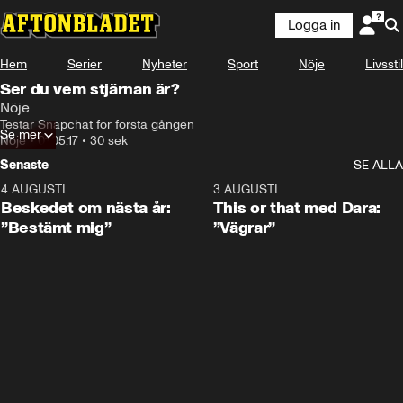
Logga in
Hem
Serier
Nyheter
Sport
Nöje
Livsstil
Ser du vem stjärnan är?
Nöje
Testar Snapchat för första gången
Se mer
Nöje
•
01.05.17
•
30 sek
Senaste
SE ALLA
4 AUGUSTI
0:24
3 AUGUSTI
Beskedet om nästa år:
This or that med Dara:
”Bestämt mig”
”Vägrar”