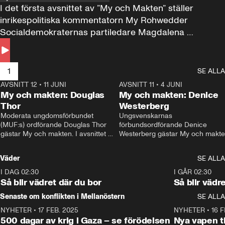
I det första avsnittet av ”My och Makten” ställer 
inrikespolitiska kommentatorn My Rohwedder 
Socialdemokraternas partiledare Magdalena 
Andersson till svars.
1
SE ALLA
AVSNITT 12
•
11 JUNI
26:27
AVSNITT 11
•
4 JUNI
2
My och makten: Douglas
My och makten: Denice
Thor
Westerberg
Moderata ungdomsförbundet 
Ungsvenskarnas 
(MUF:s) ordförande Douglas Thor 
förbundsordförande Denice 
gästar My och makten. I avsnittet 
Westerberg gästar My och makten.
diskuteras tonårsutvisningarna och 
avsnittet diskuteras migrationsfrå
hur Moderaterna ska locka väljare till 
och hur SD ska locka kvinnliga 
Väder
SE ALLA
valet i höst. 
väljare. 
I DAG 02:30
1:06
I GÅR 02:30
Så blir vädret där du bor
Så blir vädr
Senaste om konflikten i Mellanöstern
SE ALLA
NYHETER
•
17 FEB. 2025
0:45
NYHETER
•
16 F
500 dagar av krig i Gaza – se förödelsen
Nya vapen ti