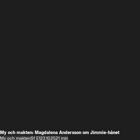
My och makten: Magdalena Andersson om Jimmie-hånet
My och makten
S1 E1
23.10.25
21 min