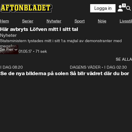
Logga in
Hem
Serier
Nyheter
Sport
Nöje
Livsstil
Här avbryts Löfven mitt i sitt tal
Nyheter
Statsministern tystades mitt i sitt 1:a majtal av demonstranter med 
megafon.
Se mer
Nyheter
•
01.05.17
•
71 sek
SE ALLA
I DAG 08:20
0:19
DAGENS VÄDER
•
I DAG 02:30
Se de nya bilderna på solen
Så blir vädret där du bor