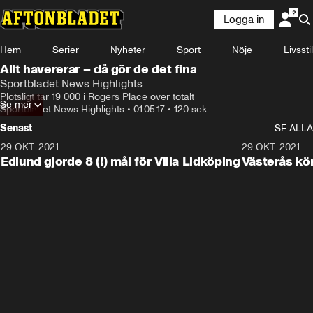
Logga in
Hem
Serier
Nyheter
Sport
Nöje
Livsstil
Allt havererar – då gör de det fina
Sportbladet News Highlights
Plötsligt tar 19 000 i Rogers Place över totalt
Se mer
Sportbladet News Highlights
•
01.05.17
•
120 sek
Senast
SE ALLA
29 OKT. 2021
4:11
29 OKT. 2021
Edlund gjorde 8 (!) mål för Villa Lidköping
Västerås kö