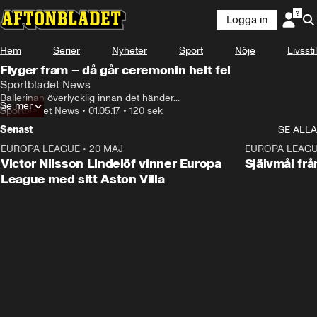
Logga in
Hem
Serier
Nyheter
Sport
Nöje
Livsstil
Flyger fram – då går ceremonin helt fel
Sportbladet News
Ballerinan överlycklig innan det händer...
Se mer
Sportbladet News
•
01.05.17
•
120 sek
Senast
SE ALLA
EUROPA LEAGUE
•
20 MAJ
1:32
EUROPA LEAG
Victor Nilsson Lindelöf vinner Europa
Självmål frå
League med sitt Aston Villa