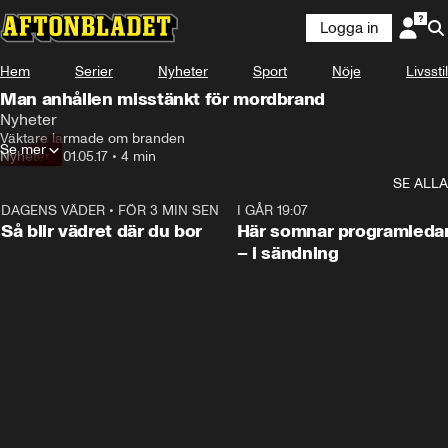
Logga in
Hem
Serier
Nyheter
Sport
Nöje
Livsstil
Man anhållen misstänkt för mordbrand
Nyheter
Väktare larmade om branden
Se mer
Nyheter
•
01.05.17
•
4 min
SE ALLA
DAGENS VÄDER
•
FÖR 3 MIN SEN
1:06
I GÅR 19:07
Så blir vädret där du bor
Här somnar programleda
– i sändning