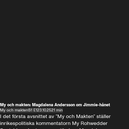
My och makten: Magdalena Andersson om Jimmie-hånet
My och makten
S1 E1
23.10.25
21 min
I det första avsnittet av ”My och Makten” ställer 
inrikespolitiska kommentatorn My Rohwedder 