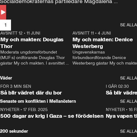
Socialdemokraternas partiledare Magdalena 
Andersson till svars.
1
SE ALLA
AVSNITT 12
•
11 JUNI
26:27
AVSNITT 11
•
4 JUNI
2
My och makten: Douglas
My och makten: Denice
Thor
Westerberg
Moderata ungdomsförbundet 
Ungsvenskarnas 
(MUF:s) ordförande Douglas Thor 
förbundsordförande Denice 
gästar My och makten. I avsnittet 
Westerberg gästar My och makten.
diskuteras tonårsutvisningarna och 
avsnittet diskuteras migrationsfrå
hur Moderaterna ska locka väljare till 
och hur SD ska locka kvinnliga 
Väder
SE ALLA
valet i höst. 
väljare. 
FÖR 3 MIN SEN
1:06
I GÅR 02:30
Så blir vädret där du bor
Så blir vädr
Senaste om konflikten i Mellanöstern
SE ALLA
NYHETER
•
17 FEB. 2025
0:45
NYHETER
•
16 F
500 dagar av krig i Gaza – se förödelsen
Nya vapen ti
200 sekunder
SE ALLA