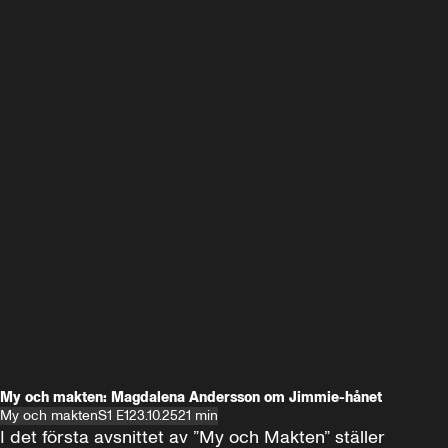
My och makten: Magdalena Andersson om Jimmie-hånet
My och makten
S1 E1
23.10.25
21 min
I det första avsnittet av ”My och Makten” ställer 