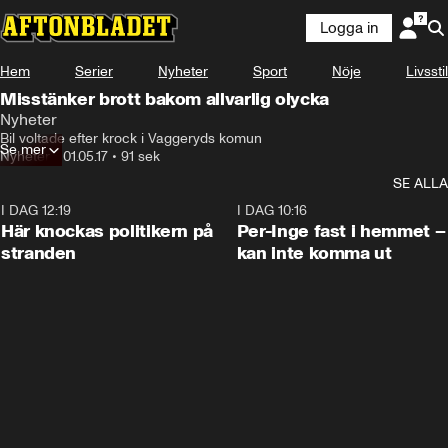
Logga in
Hem
Serier
Nyheter
Sport
Nöje
Livsstil
Misstänker brott bakom allvarlig olycka
Nyheter
Bil voltade efter krock i Vaggeryds komun
Se mer
Nyheter
•
01.05.17
•
91 sek
SE ALLA
I DAG 12:19
0:45
I DAG 10:16
Här knockas politikern på
Per-Inge fast i hemmet –
stranden
kan inte komma ut