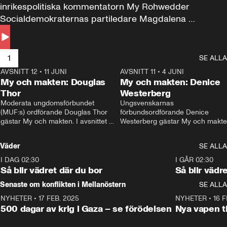
inrikespolitiska kommentatorn My Rohwedder 
Socialdemokraternas partiledare Magdalena 
Andersson till svars.
1
SE ALLA
AVSNITT 12
•
11 JUNI
26:27
AVSNITT 11
•
4 JUNI
2
My och makten: Douglas
My och makten: Denice
Thor
Westerberg
Moderata ungdomsförbundet 
Ungsvenskarnas 
(MUF:s) ordförande Douglas Thor 
förbundsordförande Denice 
gästar My och makten. I avsnittet 
Westerberg gästar My och makten.
diskuteras tonårsutvisningarna och 
avsnittet diskuteras migrationsfrå
hur Moderaterna ska locka väljare till 
och hur SD ska locka kvinnliga 
Väder
SE ALLA
valet i höst. 
väljare. 
I DAG 02:30
1:06
I GÅR 02:30
Så blir vädret där du bor
Så blir vädr
Senaste om konflikten i Mellanöstern
SE ALLA
NYHETER
•
17 FEB. 2025
0:45
NYHETER
•
16 F
500 dagar av krig i Gaza – se förödelsen
Nya vapen ti