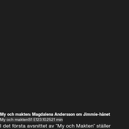
My och makten: Magdalena Andersson om Jimmie-hånet
My och makten
S1 E1
23.10.25
21 min
I det första avsnittet av ”My och Makten” ställer 