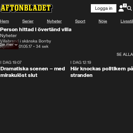
Logga in
Hem
Serier
Nyheter
Sport
Nöje
Livsstil
Person hittad i övertänd villa
Nyheter
Villabrand i skånska Borrby
Se mer
Nyheter
•
01.05.17
•
34 sek
SE ALLA
I DAG 19:07
0:42
I DAG 12:19
Dramatiska scenen – med
Här knockas politikern p
mirakulöst slut
stranden