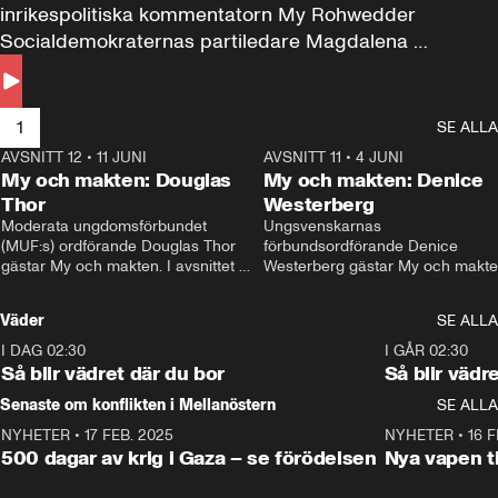
inrikespolitiska kommentatorn My Rohwedder 
Socialdemokraternas partiledare Magdalena 
Andersson till svars.
1
SE ALLA
AVSNITT 12
•
11 JUNI
26:27
AVSNITT 11
•
4 JUNI
2
My och makten: Douglas
My och makten: Denice
Thor
Westerberg
Moderata ungdomsförbundet 
Ungsvenskarnas 
(MUF:s) ordförande Douglas Thor 
förbundsordförande Denice 
gästar My och makten. I avsnittet 
Westerberg gästar My och makten.
diskuteras tonårsutvisningarna och 
avsnittet diskuteras migrationsfrå
hur Moderaterna ska locka väljare till 
och hur SD ska locka kvinnliga 
Väder
SE ALLA
valet i höst. 
väljare. 
I DAG 02:30
1:06
I GÅR 02:30
Så blir vädret där du bor
Så blir vädr
Senaste om konflikten i Mellanöstern
SE ALLA
NYHETER
•
17 FEB. 2025
0:45
NYHETER
•
16 F
500 dagar av krig i Gaza – se förödelsen
Nya vapen ti